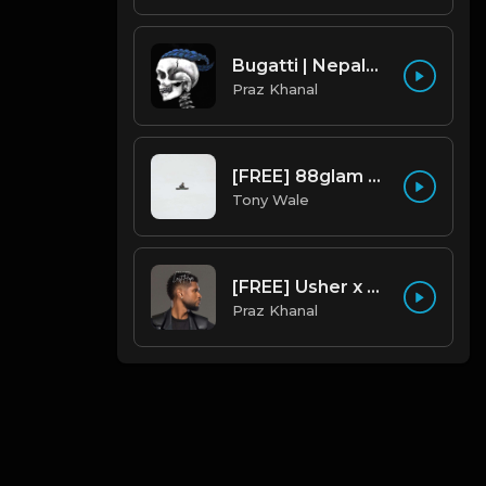
Bugatti | Nepalese Drill Type Beat [Copyright Free Music]
Praz Khanal
[FREE] 88glam type beat - Heaven - 80 BPM C Maj (Prod by Tony Wale)
Tony Wale
[FREE] Usher x Tory Lanez Type Beat - "Last Hope"
Praz Khanal