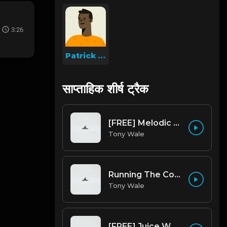
3:26
Patrick Lesniak
साप्ताहिक शीर्ष ट्रैक
[FREE] Melodic Trap Type Beat - After Hours - bmin 95 (Prod. Cypher X Tony Wale)
Tony Wale
Running The Code (Prod by Tony Wale)
Tony Wale
[FREE] Juice WRLD Type Beat - Lucid Piano (Prod by Tony Wale)