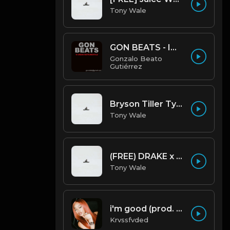
Tony Wale
GON BEATS - INSTRUMENTAL 219001 [150BPM] [TRAP]
Gonzalo Beato
Gutiérrez
Bryson Tiller Type Beat - Smoking Aces (F Minor) (Prod by Tony Wale)
Tony Wale
(FREE) DRAKE x FUTURE TYPE BEAT - Under Water 122 bpm (Prod by Tony Wale)
Tony Wale
i'm good (prod. by krvssfvded) 130bpm
Krvssfvded