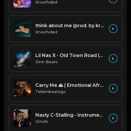
Krvssfvded
think about me (prod. by krvssfvded) 123bpm
Krvssfvded
Lil Nas X - Old Town Road (Official Instrumental)
Dino Beats
Carry Me 🙏 | Emotional Afrobeat | Produced by Tellembeatzgo
Tellembeatzgo
Nasty C-Stalling - Instrumental (Prod by Gmulti).mp3
Gmulti