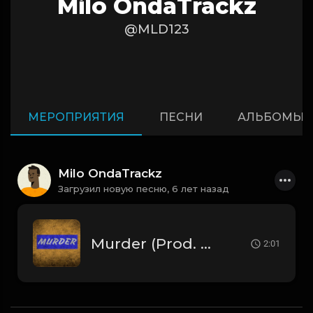
Milo OndaTrackz
@MLD123
МЕРОПРИЯТИЯ
ПЕСНИ
АЛЬБОМЫ
Milo OndaTrackz
Загрузил новую песню,
6 лет назад
Murder (Prod. By. Milo).mp3
2:01