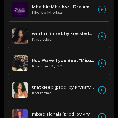
Mherkie Mherksz - Dreams
Mherkie Mherksz
worth it (prod. by krvssfvded) 144bpm
Krvssfvded
Rod Wave Type Beat "Misunderstood" |@ProdbyNc
Produced By NC
that deep (prod. by krvssfvded) 114bpm
Krvssfvded
mixed signals (prod. by krvssfvded & Dee Aye) 124bpm