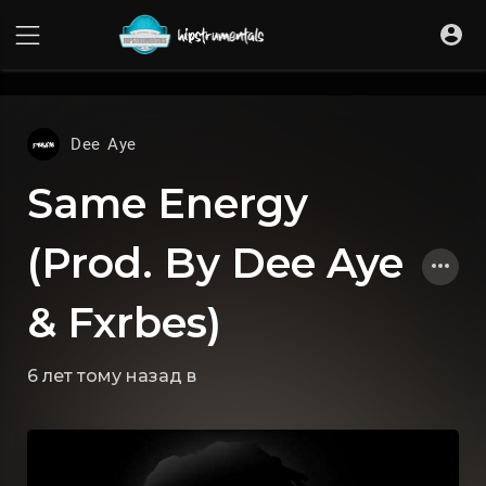
UA-36237165-1
Dee Aye
Same Energy
(Prod. By Dee Aye
& Fxrbes)
6 лет тому назад
в