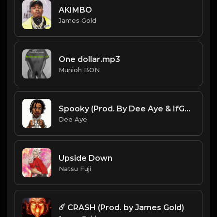
AKIMBO
James Gold
One dollar.mp3
Munioh BON
Spooky (Prod. By Dee Aye & IfGod Mayde Beatz)
Dee Aye
Upside Down
Natsu Fuji
☄️ CRASH (Prod. by James Gold)