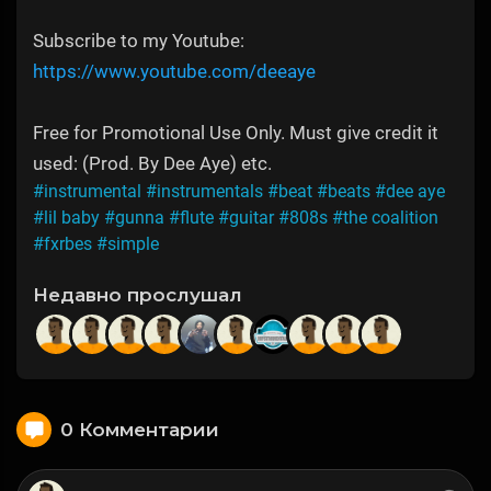
Subscribe to my Youtube:
https://www.youtube.com/deeaye
Free for Promotional Use Only. Must give credit it
used: (Prod. By Dee Aye) etc.
#instrumental
#instrumentals
#beat
#beats
#dee aye
#lil baby
#gunna
#flute
#guitar
#808s
#the coalition
#fxrbes
#simple
Недавно прослушал
0 Комментарии