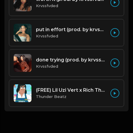
Krvssfvded
put in effort (prod. by krvssfvded) 126bpm TAGGED
Krvssfvded
done trying (prod. by krvssfvded & Dee Aye) 134bpm
Krvssfvded
(FREE) Lil Uzi Vert x Rich The Kid Type Beat - " Stelio Kontos"
Thunder Beatz