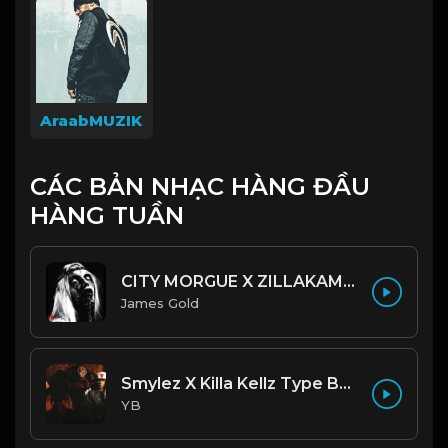
AraabMUZIK
CÁC BẢN NHẠC HÀNG ĐẦU
HÀNG TUẦN
CITY MORGUE X ZILLAKAMI X SOSMULA TYPE BEAT ~ GRUDGE | PROD. JAMES GOLD X 400MGB
James Gold
Smylez X Killa Kellz Type Beat - No Smoke (Prod. By CornerBoyYB)
YB