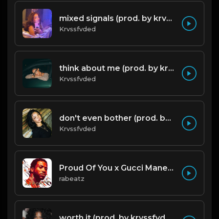
mixed signals (prod. by krvssfvded & Dee Aye) 124bpm
Krvssfvded
think about me (prod. by krvssfvded) 123bpm
Krvssfvded
don't even bother (prod. by krvssfvded) 138bpm
Krvssfvded
Proud Of You x Gucci Mane type beat
rabeatz
worth it (prod. by krvssfvded) 144bpm