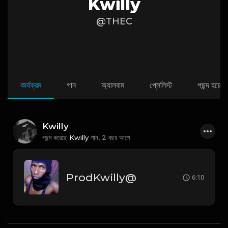
Kwilly
@THEC
কার্যক্রম
গান
অ্যালবাম
প্লেলিস্ট
পছন্দ হয়েছে
Kwilly
পছন্দ করেছে
Kwilly
গান,
2 বছর আগে
ProdKwilly@
6:10