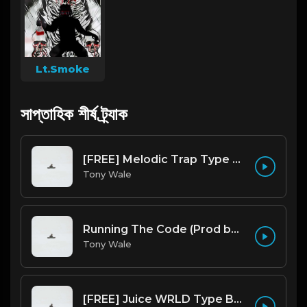
Lt.Smoke
সাপ্তাহিক শীর্ষ ট্র্যাক
[FREE] Melodic Trap Type Beat - After Hours - bmin 95 (Prod. Cypher X Tony Wale)
Tony Wale
Running The Code (Prod by Tony Wale)
Tony Wale
[FREE] Juice WRLD Type Beat - Lucid Piano (Prod by Tony Wale)