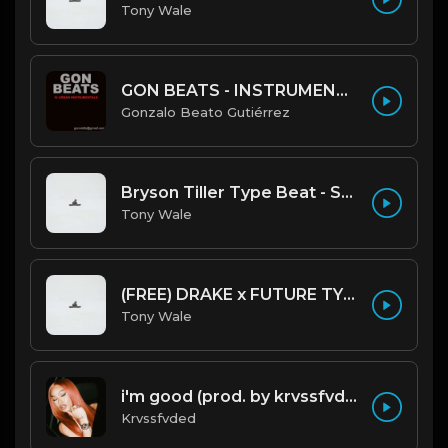
Tony Wale
GON BEATS - INSTRUMENTAL 219001 [150BPM] [TRAP]
Gonzalo Beato Gutiérrez
Bryson Tiller Type Beat - Smoking Aces (F Minor) (Prod by Tony Wale)
Tony Wale
(FREE) DRAKE x FUTURE TYPE BEAT - Under Water 122 bpm (Prod by Tony Wale)
Tony Wale
i'm good (prod. by krvssfvded) 130bpm
Krvssfvded