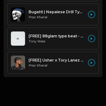
Bugatti | Nepalese Drill Type Beat [Copyright Free Music]
Praz Khanal
[FREE] 88glam type beat - Heaven - 80 BPM C Maj (Prod by Tony Wale)
Tony Wale
[FREE] Usher x Tory Lanez Type Beat - "Last Hope"
Praz Khanal