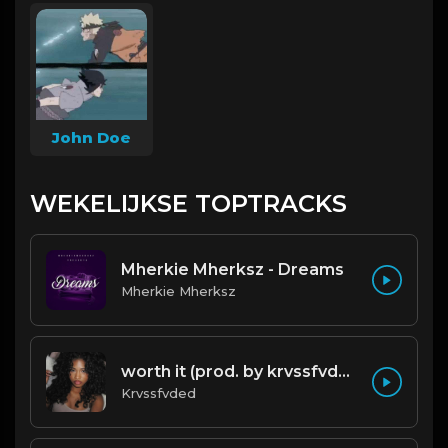
John Doe
WEKELIJKSE TOPTRACKS
Mherkie Mherksz - Dreams
Mherkie Mherksz
worth it (prod. by krvssfvded) 144bpm
Krvssfvded