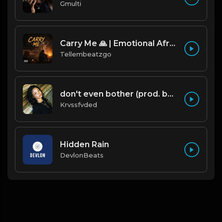
Gmulti
Carry Me 🙏 | Emotional Afrobeat | Produced by Tellembeatzgo
Tellembeatzgo
don't even bother (prod. by krvssfvded) 138bpm
Krvssfvded
Hidden Rain
DevlonBeats