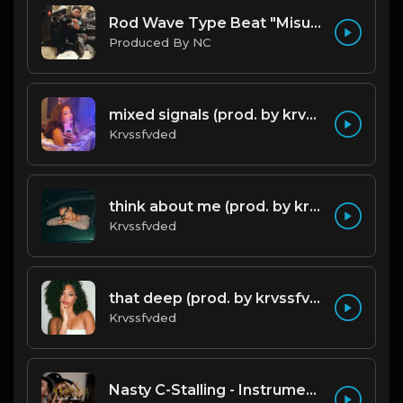
Rod Wave Type Beat "Misunderstood" |@ProdbyNc
Produced By NC
mixed signals (prod. by krvssfvded & Dee Aye) 124bpm
Krvssfvded
think about me (prod. by krvssfvded) 123bpm
Krvssfvded
that deep (prod. by krvssfvded) 114bpm
Krvssfvded
Nasty C-Stalling - Instrumental (Prod by Gmulti).mp3