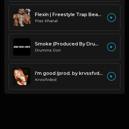
Flexin | Freestyle Trap Beat [Copyright Free Music]
Praz Khanal
Smoke (Produced By Drumma Don x Beto)
Drumma Don
i'm good (prod. by krvssfvded) 130bpm
Krvssfvded