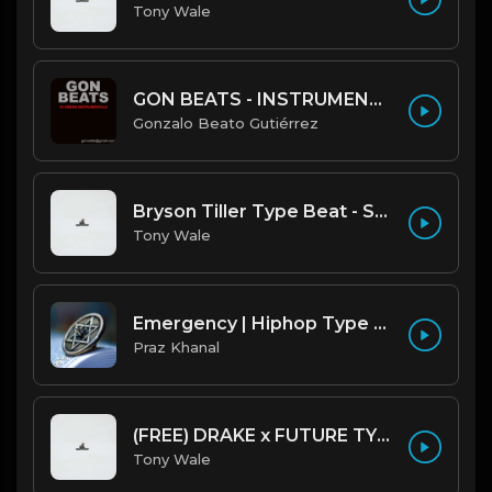
Tony Wale
GON BEATS - INSTRUMENTAL 219001 [150BPM] [TRAP]
Gonzalo Beato Gutiérrez
Bryson Tiller Type Beat - Smoking Aces (F Minor) (Prod by Tony Wale)
Tony Wale
Emergency | Hiphop Type Beat [Copyright Free Music]
Praz Khanal
(FREE) DRAKE x FUTURE TYPE BEAT - Under Water 122 bpm (Prod by Tony Wale)
Tony Wale