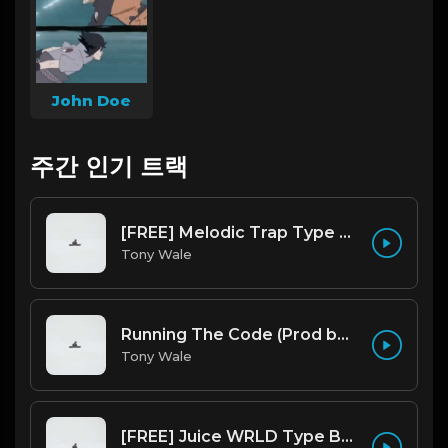
John Doe
주간 인기 트랙
[FREE] Melodic Trap Type Beat - After Hours - bmin 95 (Prod. Cypher X Tony Wale)
Tony Wale
Running The Code (Prod by Tony Wale)
Tony Wale
[FREE] Juice WRLD Type Beat - Lucid Piano (Prod by Tony Wale)