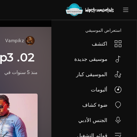
UA-36237165-1
استعراض الموسيقي
Vampikz
اكتشف
02. Fragment [Prod By Vampikz].mp3
موسيقى جديدة
منذ 5 سنوات
في
الموسيقى كبار
ألبومات
ضوء كشاف
الجنس الأدبي
قوائم التشغيل