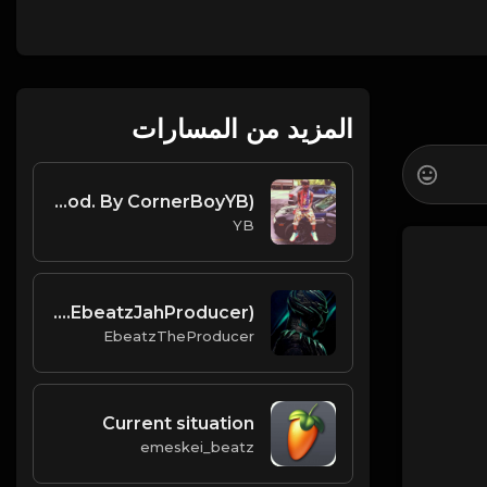
المزيد من المسارات
Speaker Knockerz Type Beat - Flexing (Prod. By CornerBoyYB)
YB
Paradise--Trap-Afro-Type-Beat(Prod.EbeatzJahProducer)
EbeatzTheProducer
Current situation
emeskei_beatz