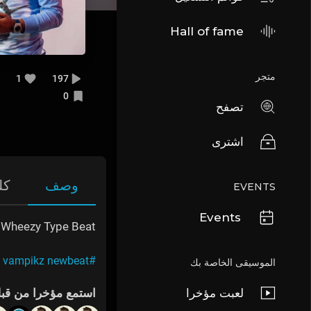
Hall of fame
متجر
1
197
0
تصفح
اشترى
وصف
كل
EVENTS
Events
 Wheezy Type Beat
#typebeat vampikz newbeat
الموسيقى الخاصة بك
لعبت مؤخرا
استمع مؤخرا من قب