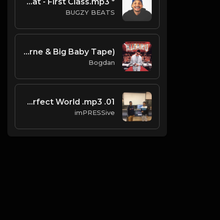
* Free * DaBaby X Stunna 4 Vegas Type Beat - First Class.mp3
BUGZY BEATS
kizaru - Murder Rate (Instrumental) (Prod. By Aarne & Big Baby Tape)
Bogdan
01. Perfect World .mp3
imPRESSive