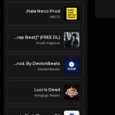
Hala Neco Prod.
NECO
(FREE DL) "She Bout That" [Kevin Gates/Rod Wave type Trap Beat]
Krush Kaprice
The Beginning (Instrumental) Prod. By DevlonBeats
DevlonBeats
Luci is Dead
Kxngtyp Beats