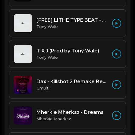
[FREE] LITHE TYPE BEAT - Fairy Tale Lifestyle (G Minor) (Prod by Tony Wale)
Tony Wale
T X J (Prod by Tony Wale)
Tony Wale
Dax - Killshot 2 Remake Beat.mp3
Gmulti
Mherkie Mherksz - Dreams
Mherkie Mherksz