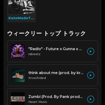
KatoMadeThis
ウィークリー トップ トラック
"Radio" - Future x Gunna x Don Toliver Type Beat 2026 | Melodic Trap | 171 bpm
rabeatz
think about me (prod. by krvssfvded) 123bpm
Krvssfvded
Zumbi (Prod. By Pank prodution).mp3
Neart Music