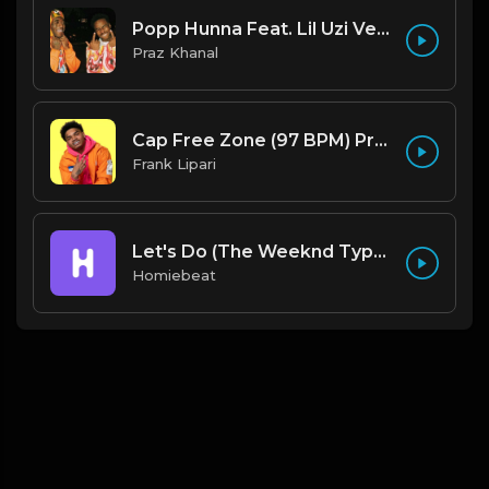
Popp Hunna Feat. Lil Uzi Vert "Adderall (Corvette Corvette) [FL STUDIO REMAKE + FREE FLP]
Praz Khanal
Cap Free Zone (97 BPM) Produced By ThatKidFrankie
Frank Lipari
Let's Do (The Weeknd Type Beat)
Homiebeat