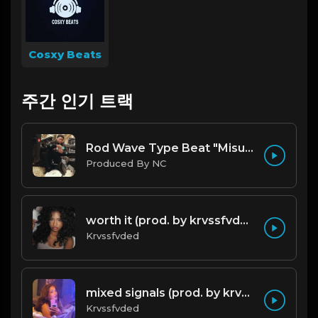
Cosxy Beats
주간 인기 트랙
Rod Wave Type Beat "Misunderstood" |@ProdbyNc
Produced By NC
worth it (prod. by krvssfvded) 144bpm
Krvssfvded
mixed signals (prod. by krvssfvded & Dee Aye) 124bpm
Krvssfvded