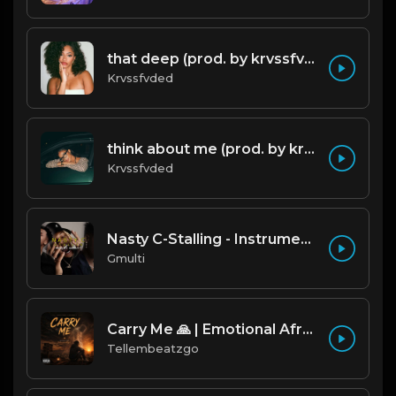
that deep (prod. by krvssfvded) 114bpm
Krvssfvded
think about me (prod. by krvssfvded) 123bpm
Krvssfvded
Nasty C-Stalling - Instrumental (Prod by Gmulti).mp3
Gmulti
Carry Me 🙏 | Emotional Afrobeat | Produced by Tellembeatzgo
Tellembeatzgo