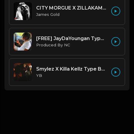
CITY MORGUE X ZILLAKAMI X SOSMULA TYPE BEAT ~ GRUDGE | PROD. JAMES GOLD X 400MGB
James Gold
[FREE] JayDaYoungan Type Beat "67 Shooter" |@ProdbyNorm|
Produced By NC
Smylez X Killa Kellz Type Beat - No Smoke (Prod. By CornerBoyYB)
YB