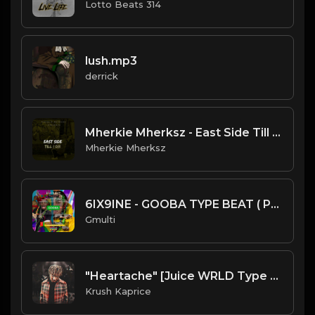
Lotto Beats 314
lush.mp3
derrick
Mherkie Mherksz - East Side Till I Die
Mherkie Mherksz
6IX9INE - GOOBA TYPE BEAT ( PROD BY GMULTI )
Gmulti
"Heartache" [Juice WRLD Type Trap Beat] (FREE DL)
Krush Kaprice