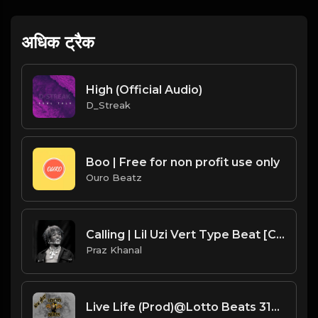
अधिक ट्रैक
High (Official Audio)
D_Streak
Boo | Free for non profit use only
Ouro Beatz
Calling | Lil Uzi Vert Type Beat [Copyright Free Music]
Praz Khanal
Live Life (Prod)@Lotto Beats 314.mp3