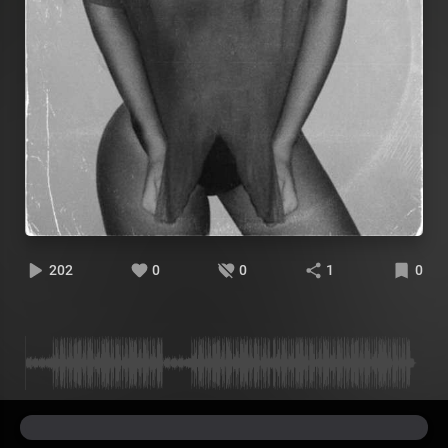
202
0
0
1
0