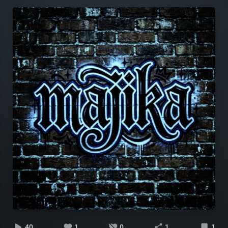
40
1
0
1
1