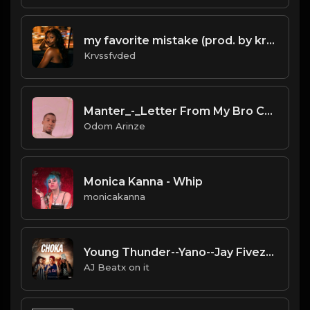
my favorite mistake (prod. by krvssfvded) 134bpm
Krvssfvded
Manter_-_Letter From My Bro Cover
Odom Arinze
Monica Kanna - Whip
monicakanna
Young Thunder--Yano--Jay Fivezy--(Choka)--( Prodz By Chizzy Mr Cbm)
AJ Beatx on it