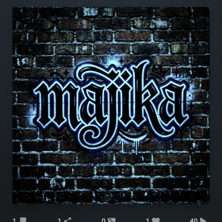
1
1
0
1
40