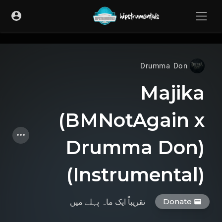
UA-36237165-1
Drumma Don
Majika
(BMNotAgain x
Drumma Don)
(Instrumental)
Donate
تقریباً ایک ماہ پہلے
میں