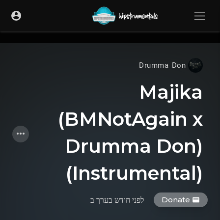
UA-36237165-1
Drumma Don
Majika
(BMNotAgain x
Drumma Don)
(Instrumental)
Donate
לפני חודש בערך
ב