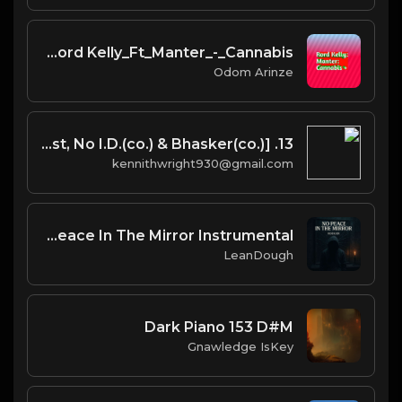
Rord Kelly_Ft_Manter_-_Cannabis +
Odom Arinze
13. Find Your Love [Prod. West, No I.D.(co.) & Bhasker(co.)]
kennithwright930@gmail.com
Al Salil Rodger - No Peace In The Mirror Instrumental
LeanDough
Dark Piano 153 D#M
Gnawledge IsKey