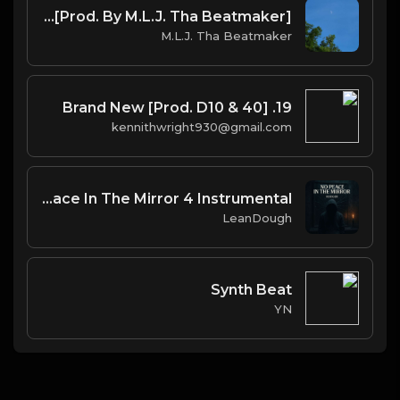
82MAJOR - 2AM Drive (Official Instrumental) [Prod. By M.L.J. Tha Beatmaker]
M.L.J. Tha Beatmaker
19. Brand New [Prod. D10 & 40]
kennithwright930@gmail.com
Al Salil Rodger - No Peace In The Mirror 4 Instrumental
LeanDough
Synth Beat
YN