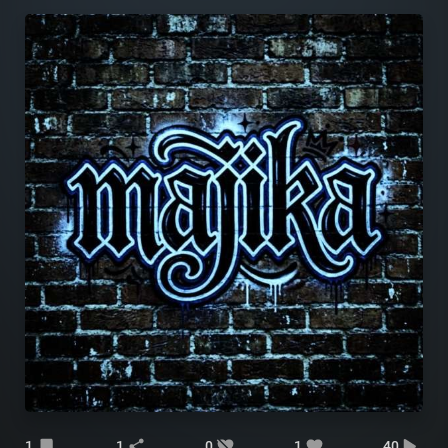
1
1
0
1
40