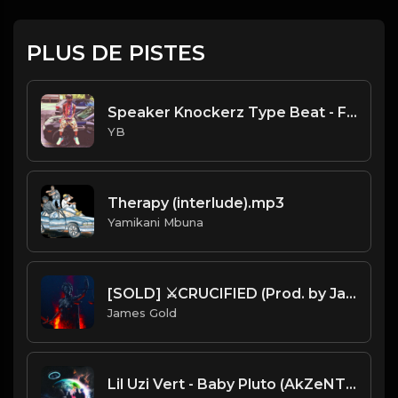
PLUS DE PISTES
Speaker Knockerz Type Beat - Flexing (Prod. By CornerBoyYB)
YB
Therapy (interlude).mp3
Yamikani Mbuna
[SOLD] ⚔️CRUCIFIED (Prod. by James Gold)
James Gold
Lil Uzi Vert - Baby Pluto (AkZeNT Flip)