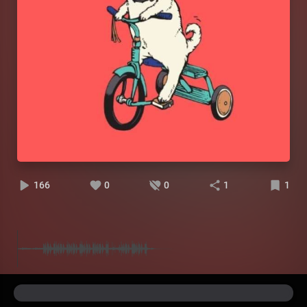
166
0
0
1
1