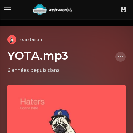
UA-36237165-1
konstantin
YOTA.mp3
6 années depuis
dans