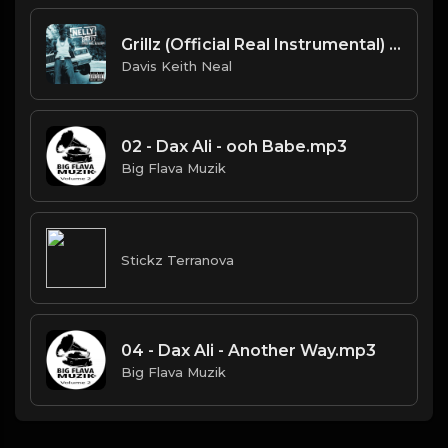
Grillz (Official Real Instrumental) (Reprod. by ASTROSTAR & Trap H-Town Beats) - Nelly, Paul Wall, Ali & Gipp
Davis Keith Neal
02 - Dax Ali - ooh Babe.mp3
Big Flava Muzik
Stickz Terranova
04 - Dax Ali - Another Way.mp3
Big Flava Muzik