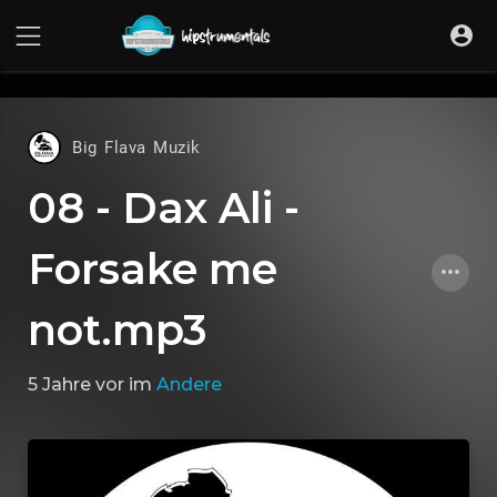
UA-36237165-1
Big Flava Muzik
08 - Dax Ali -
Forsake me
not.mp3
5 Jahre vor
im
Andere