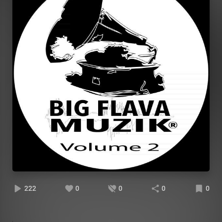
222
0
0
0
0