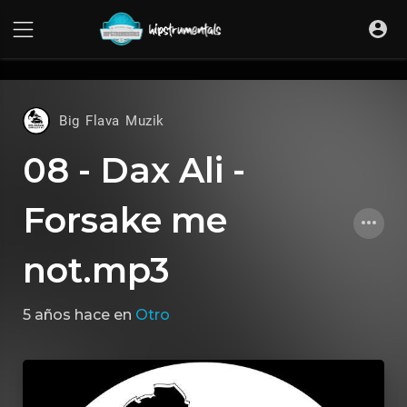
UA-36237165-1
Big Flava Muzik
08 - Dax Ali -
Forsake me
not.mp3
5 años hace
en
Otro