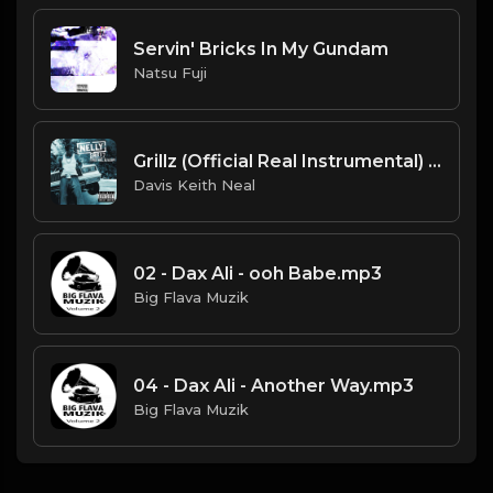
Servin' Bricks In My Gundam
Natsu Fuji
Grillz (Official Real Instrumental) (Reprod. by ASTROSTAR & Trap H-Town Beats) - Nelly, Paul Wall, Ali & Gipp
Davis Keith Neal
02 - Dax Ali - ooh Babe.mp3
Big Flava Muzik
04 - Dax Ali - Another Way.mp3
Big Flava Muzik