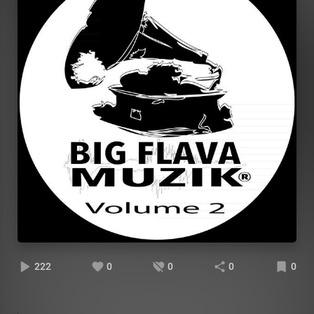
222
0
0
0
0