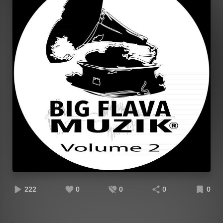
222
0
0
0
0