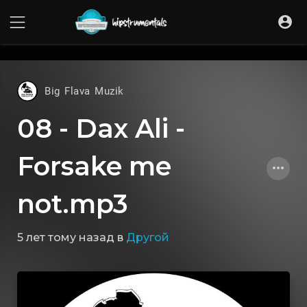
UA-36237165-1
Big Flava Muzik
08 - Dax Ali -
Forsake me
not.mp3
5 лет тому назад
в
Другой