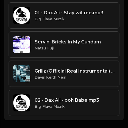
01 - Dax Ali - Stay wit me.mp3
Big Flava Muzik
Servin' Bricks In My Gundam
Natsu Fuji
Grillz (Official Real Instrumental) (Reprod. by ASTROSTAR & Trap H-Town Beats) - Nelly, Paul Wall, Ali & Gipp
Davis Keith Neal
02 - Dax Ali - ooh Babe.mp3
Big Flava Muzik