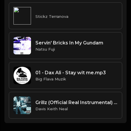
Stickz Terranova
Servin' Bricks In My Gundam
Natsu Fuji
01 - Dax Ali - Stay wit me.mp3
Big Flava Muzik
Grillz (Official Real Instrumental) (Reprod. by ASTROSTAR & Trap H-Town Beats) - Nelly, Paul Wall, Ali & Gipp
Davis Keith Neal