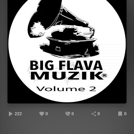
222
0
0
0
0