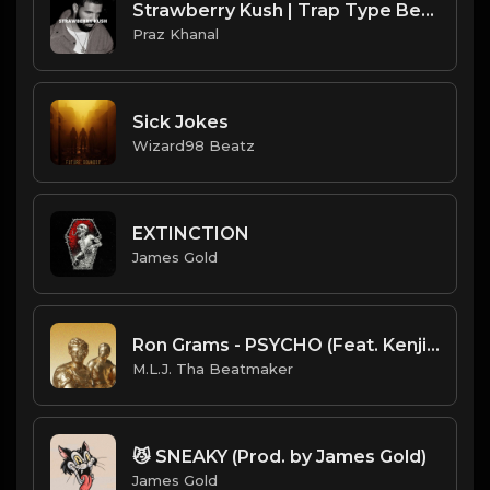
Strawberry Kush | Trap Type Beat [Copyright Free Music]
Praz Khanal
Sick Jokes
Wizard98 Beatz
EXTINCTION
James Gold
Ron Grams - PSYCHO (Feat. Kenjiboiii) (Official Instrumental) (Prod. Foreign Teck x M.L.J. Tha Beatmaker)
M.L.J. Tha Beatmaker
😼 SNEAKY (Prod. by James Gold)
James Gold