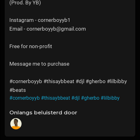
(Prod. By YB)
Instagram - cornerboyyb1
Email - cornerboyyb@gmail.com
Free for non-profit
Message me to purchase
#cornerboyyb #thisaybbeat #djl #gherbo #lilbibby
#beats
#cornerboyyb
#thisaybbeat
#djl
#gherbo
#lilbibby
Onlangs beluisterd door