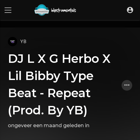
UA-36237165-1
YB
DJ L X G Herbo X
Lil Bibby Type
Beat - Repeat
(Prod. By YB)
ongeveer een maand geleden
in