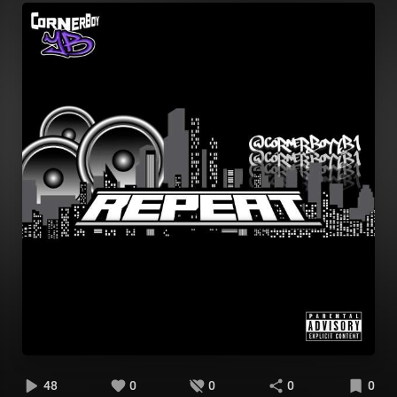
48
0
0
0
0