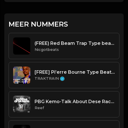
MEER NUMMERS
(FREE) Red Beam Trap Type beat ''No Tags''
Nicgotbeats
[FREE] Pi’erre Bourne Type Beats ✌️ | TRAKTRAIN Pulse
TRAKTRAIN
PBG Kemo-Talk About Dese Rackz Instrumental (Prod. Reef)
Reef