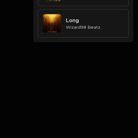
Long
Wizard98 Beatz