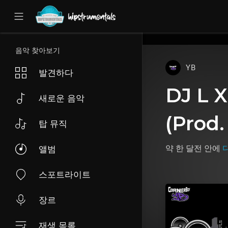
UA-36237165-1
음악 찾아보기
YB
발견하다
DJ L X
새로운 음악
(Prod.
탑 뮤직
약 한 달전
안에
앨범
스포트라이트
장르
재생 목록