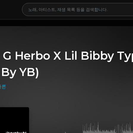
 G Herbo X Lil Bibby T
 By YB)
다른