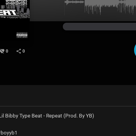
0
0
il Bibby Type Beat - Repeat (Prod. By YB)
erboyyb1