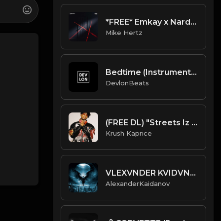
*FREE* Emkay x Nardo Wick Type Beat - "What We On" [Prod. @mikehertz808 x @ralllllly]
Mike Hertz
Bedtime (Instrumental)(Prod. By DevlonBeats)
DevlonBeats
(FREE DL) "Streets Iz Dead" [21 Savage type Gangsta Rap beat]
Krush Kaprice
VLEXVNDER KVIDVNOA - ANGEL OF THE ABYSS
AlexanderKaidanov