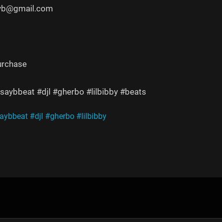
yyb@gmail.com
urchase
saybbeat #djl #gherbo #lilbibby #beats
saybbeat
#djl
#gherbo
#lilbibby