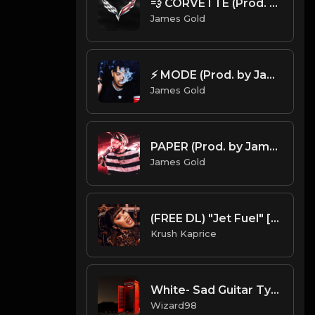
💨 CORVETTE (Prod. by James Gold)
James Gold
⚡ MODE (Prod. by James Gold x Bertschi Beats)
James Gold
PAPER (Prod. by James Gold) (144BPM)
James Gold
(FREE DL) "Jet Fuel" [Hard Trap Type Beat]
Krush Kaprice
White- Sad Guitar Type Beat [Untaged]
Wizard98