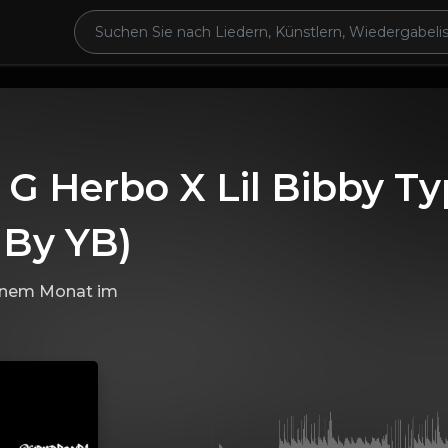
 G Herbo X Lil Bibby T
 By YB)
einem Monat
im