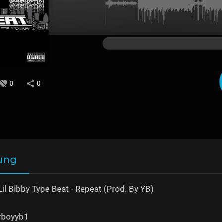
0
0
ung
il Bibby Type Beat - Repeat (Prod. By YB)
erboyyb1