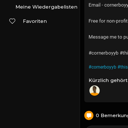
Email - cornerbo
Meine Wiedergabelisten
Free for non-profit
Favoriten
Message me to p
#cornerboyyb #thi
#cornerboyyb
#thi
Kürzlich gehört
0 Bemerkun