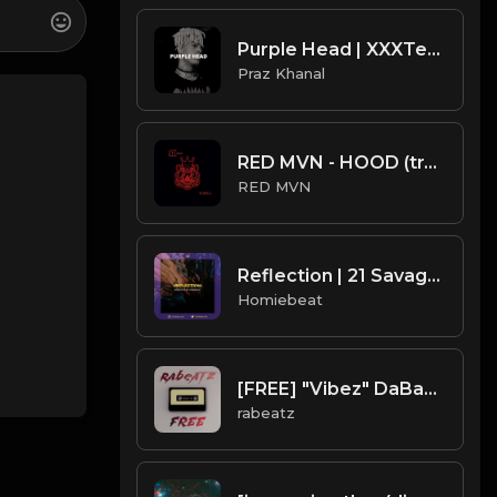
Purple Head | XXXTentacion Type Beat [Copyright Free Music]
Praz Khanal
RED MVN - HOOD (trap beat)
RED MVN
Reflection | 21 Savage Type Beat
Homiebeat
[FREE] "Vibez" DaBaby type beat
rabeatz