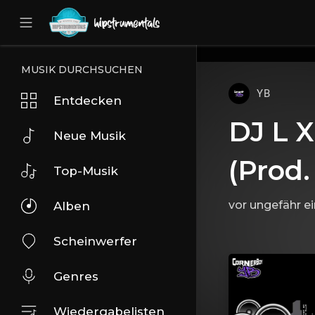
UA-36237165-1
MUSIK DURCHSUCHEN
YB
Entdecken
DJ L X
Neue Musik
(Prod.
Top-Musik
vor ungefähr 
Alben
Scheinwerfer
Genres
Wiedergabelisten