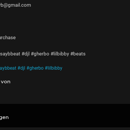
yyb@gmail.com
urchase
saybbeat #djl #gherbo #lilbibby #beats
saybbeat
#djl
#gherbo
#lilbibby
 von
gen