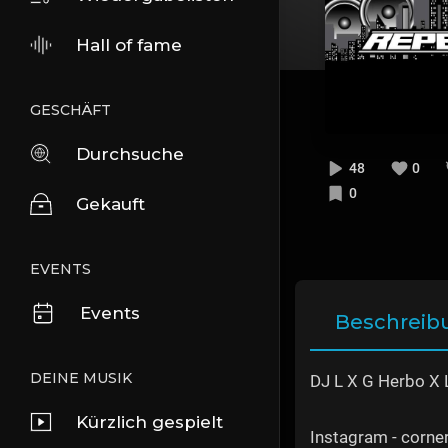
Hall of fame
GESCHÄFT
Durchsuche
48
0
0
Gekauft
EVENTS
Events
Beschreib
DEINE MUSIK
DJ L X G Herbo X L
Kürzlich gespielt
Instagram - corn