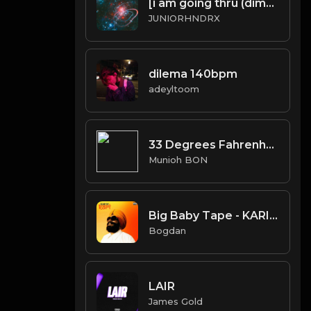
[i am going thru (dimensions)]
JUNIORHNDRX
dilema 140bpm
adeyltoom
33 Degrees Fahrenheit
Munioh BON
Big Baby Tape - KARI (Instrumental) (Prod. By Call Me G)
Bogdan
LAIR
James Gold