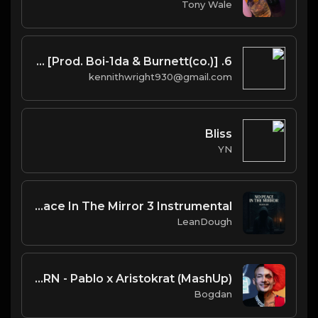
Tony Wale
6. Up All Night [Prod. Boi-1da & Burnett(co.)]
kennithwright930@gmail.com
Bliss
YN
Al Salil Rodger - No Peace In The Mirror 3 Instrumental
LeanDough
MORGENSHTERN - Pablo x Aristokrat (MashUp)
Bogdan