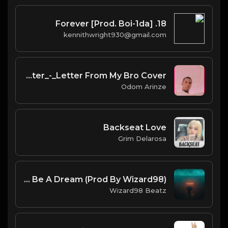
18. Forever [Prod. Boi-1da]
kennithwright930@gmail.com
Manter_-_Letter From My Bro Cover
Odom Arinze
Backseat Love
Grim Delarosa
FREE FOR PROFIT Life Could Be A Dream (Prod By Wizard98)
Wizard98 Beatz