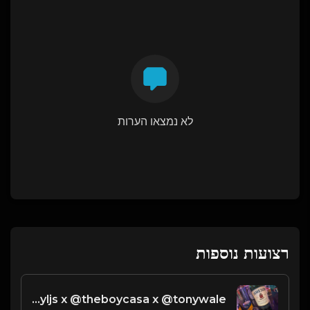
לא נמצאו הערות
רצועות נוספות
Desert - 119 BPM Bm @prodbyljs x @theboycasa x @tonywale