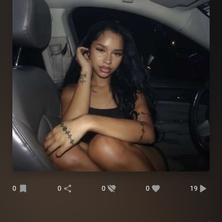
0
0
0
0
19