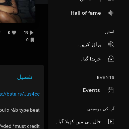
Hall of fame
اسٹور
0
19
0
براؤز کریں۔
خریدا گیا۔
تفصیل
EVENTS
Events
s://bsta.rs/Jus4cc
آپ کی موسیقی
oul x r&b type beat
حال ہی میں کھیلا گیا۔
vded *must credit*