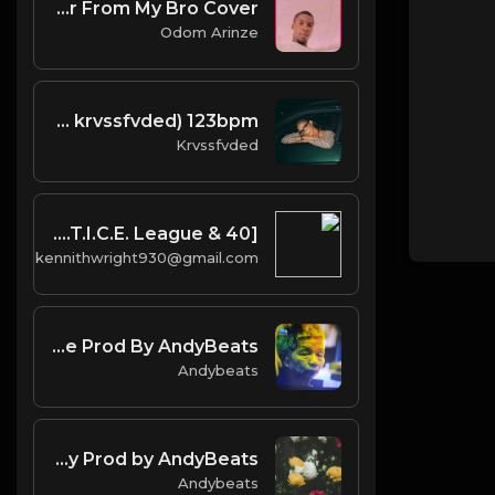
Manter_-_Letter From My Bro Cover
Odom Arinze
think about me (prod. by krvssfvded) 123bpm
Krvssfvded
Paris Morton Music [Prod. J.U.S.T.I.C.E. League & 40]
kennithwright930@gmail.com
Good Hope Prod By AndyBeats
Andybeats
Lovely day Prod by AndyBeats
Andybeats