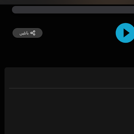
بانٹیں