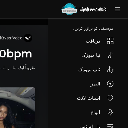
UA-36237165-1
موسیقی کو براؤز کریں۔
Krvssfvded
دریافت
130bpm
نیا میوزک
تقریباً ایک ماہ پہلے
م
ٹاپ میوزک
البمز
اسپاٹ لائٹ
انواع
پلے لسٹس