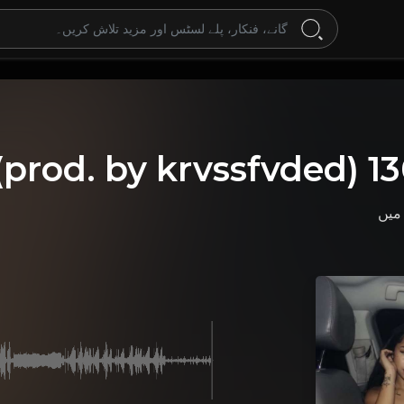
(prod. by krvssfvded) 
یں