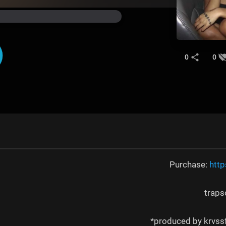
0
0
Purchase:
http
traps
produced by krvssf