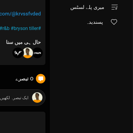
میری پلے لسٹس
e.com/@krvssfvded
پسندیدہ
#r&b
#bryson tiller
#trapsoul
حال ہی میں سنا
0 تبصرے