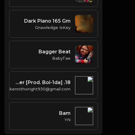
Dark Piano 165 Gm
Gnawledge IsKey
Bagger Beat
BabyTae
18. Forever [Prod. Boi-1da]
kennithwright930@gmail.com
Bam
YN