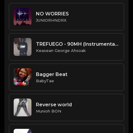
NO WORRIES
JUNIORHNDRX
TREFUEGO - 90MH (Instrumental) (prod. Kevin Katana)
Keasean George Ahsoak
Bagger Beat
BabyTae
Reverse world
Munioh BON