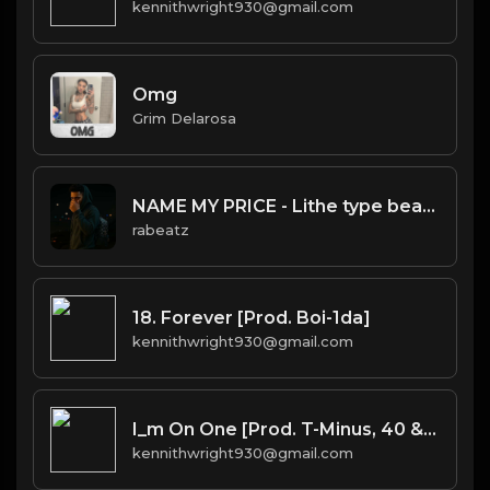
kennithwright930@gmail.com
Omg
Grim Delarosa
NAME MY PRICE - Lithe type beat - Confident Alternative Rap Instrumental (130 bpm)
rabeatz
18. Forever [Prod. Boi-1da]
kennithwright930@gmail.com
I_m On One [Prod. T-Minus, 40 & Kromatik]
kennithwright930@gmail.com