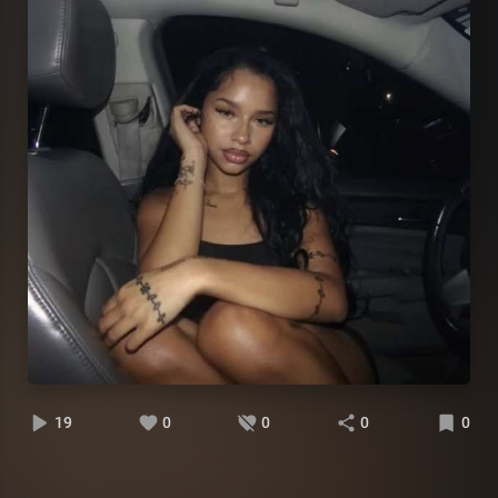
19
0
0
0
0