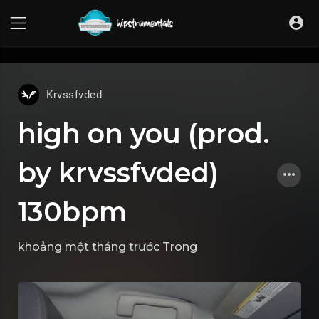
UA-36237165-1
Krvssfvded
high on you (prod.
by krvssfvded)
130bpm
khoảng một tháng trước
Trong