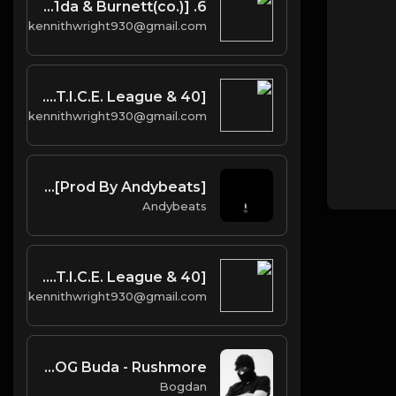
6. Up All Night [Prod. Boi-1da & Burnett(co.)]
kennithwright930@gmail.com
Paris Morton Music [Prod. J.U.S.T.I.C.E. League & 40]
kennithwright930@gmail.com
Scoop [Prod By Andybeats]
Andybeats
Paris Morton Music [Prod. J.U.S.T.I.C.E. League & 40]
kennithwright930@gmail.com
Yeat, OG Buda - Rushmore
Bogdan