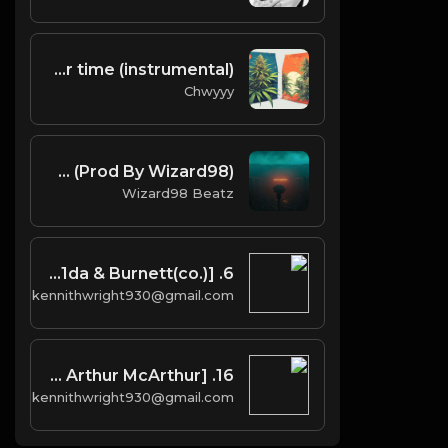
Roll Up Whenever time (instrumental)
Chwyyy
FREE FOR PROFIT Life Could Be A Dream (Prod By Wizard98)
Wizard98 Beatz
6. Up All Night [Prod. Boi-1da & Burnett(co.)]
kennithwright930@gmail.com
16. Uptown [Prod. Boi-1da & Arthur McArthur]
kennithwright930@gmail.com