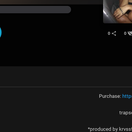
0
0
Purchase:
http
traps
produced by krvssf