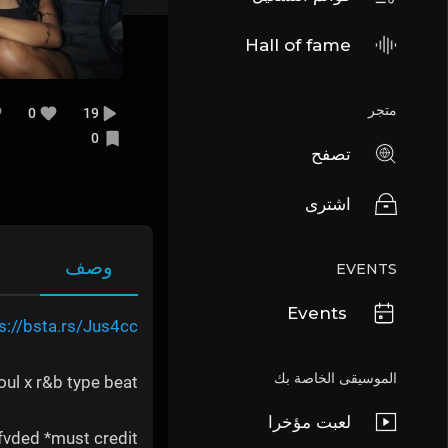
Hall of fame
متجر
0
19
0
تصفح
اشترى
وصف
EVENTS
Events
s://bsta.rs/Jus4cc
الموسيقى الخاصة بك
oul x r&b type beat
لعبت مؤخرا
vded *must credit*