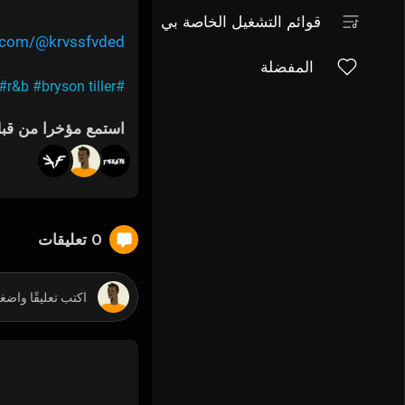
قوائم التشغيل الخاصة بي
e.com/@krvssfvded
المفضلة
#r&b
#bryson tiller
#trapsoul
استمع مؤخرا من قب
0 تعليقات