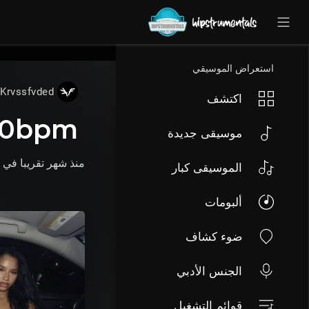
UA-36237165-1
استعراض الموسيقي
Krvssfvded
اكتشف
130bpm
موسيقى جديدة
منذ شهر تقريبا
في
الموسيقى كبار
ألبومات
ضوء كشاف
الجنس الأدبي
قوائم التشغيل