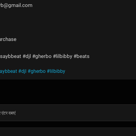
yyb@gmail.com
urchase
saybbeat #djl #gherbo #lilbibby #beats
saybbeat
#djl
#gherbo
#lilbibby