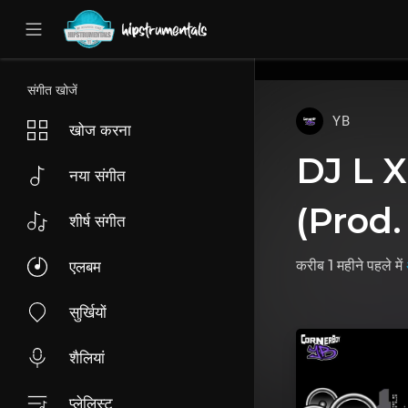
UA-36237165-1
संगीत खोजें
YB
खोज करना
DJ L X
नया संगीत
(Prod.
शीर्ष संगीत
करीब 1 महीने पहले
में
एलबम
सुर्खियों
शैलियां
प्लेलिस्ट