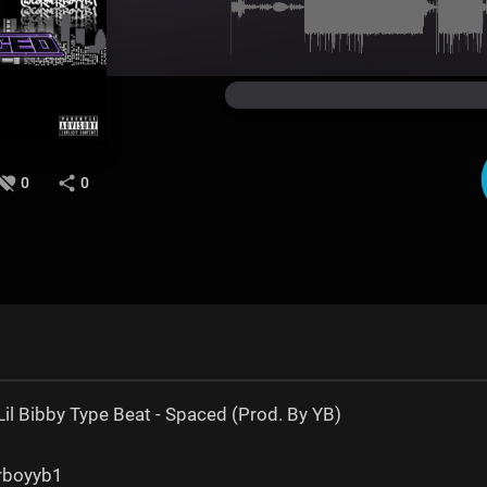
0
0
il Bibby Type Beat - Spaced (Prod. By YB)
erboyyb1