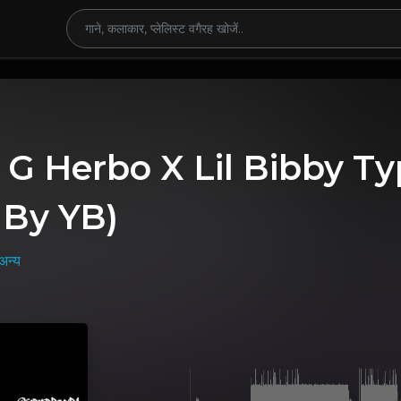
 G Herbo X Lil Bibby T
 By YB)
अन्य