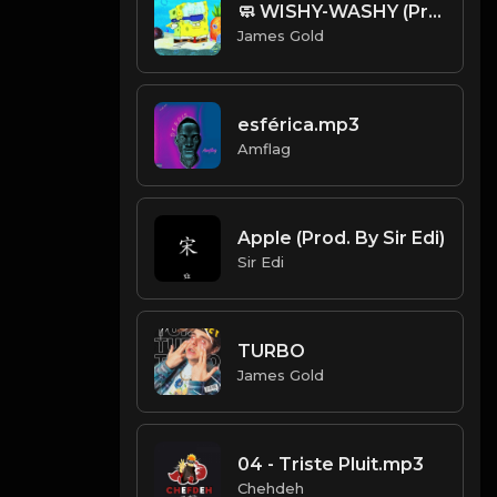
🧼 WISHY-WASHY (Prod. by James Gold)
James Gold
esférica.mp3
Amflag
Apple (Prod. By Sir Edi)
Sir Edi
TURBO
James Gold
04 - Triste Pluit.mp3
Chehdeh