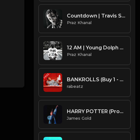
Countdown | Travis Scott Type Beat [Copyright Free Music]
Praz Khanal
12 AM | Young Dolph Type Beat [Copyright Free Music]
Praz Khanal
BANKROLLS (Buy 1 - Get 9 FREE)
rabeatz
HARRY POTTER (Prod. by James Gold)
James Gold